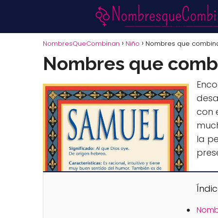
NombresQueCombinan
Niño
Nombres que combin
Nombres que comb
Enco
desa
con 
much
la p
pres
Índi
Nombr